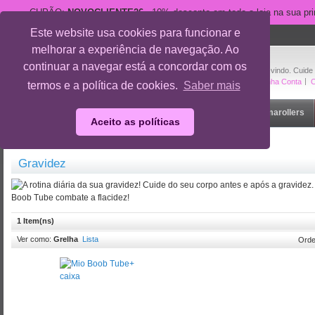
CUPÃO:
NOVOCLIENTE26
- 10% desconto em toda a loja na sua pr
Este website usa cookies para funcionar e
suporte@cuidedesi.pt
melhorar a experiência de navegação. Ao
+351 918 595 801
continuar a navegar está a concordar com os
Bem-vindo. Cuide
A Minha Conta
O
termos e a política de cookies.
Saber mais
Início
Rosto
Corpo
Gravidez
Outlet
Dermarollers
Aceito as políticas
Início
/
Gravidez
Gravidez
1 Item(ns)
Ver como:
Grelha
Lista
Orde