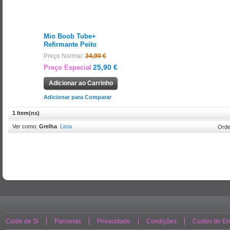
Mio Boob Tube+
Refirmante Peito
Preço Normal:
34,90 €
25,90 €
Preço Especial
Adicionar ao Carrinho
Adicionar para Comparar
1 Item(ns)
Ver como:
Grelha
Lista
Orde
Cuide de Si
Parcerias
Privacidade
Condições
Custos de En