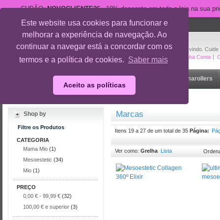
CUPÃO:
NOVOCLIENTE26
- 10% desconto em toda a loja na sua pr
Este website usa cookies para funcionar e
suporte@cuidedesi.pt
melhorar a experiência de navegação. Ao
+351 918 595 801
continuar a navegar está a concordar com os
Bem-vindo. Cuide
A Minha Conta
O
termos e a política de cookies.
Saber mais
Início
Rosto
Corpo
Gravidez
Outlet
Dermarollers
Aceito as políticas
Início
/
Marcas
Marcas
Shop by
Filtre os Produtos
Itens 19 a 27 de um total de 35
Página:
Pág
CATEGORIA
Mama Mio
(1)
Ver como:
Grelha
Lista
Ordena
Mesoestetic
(34)
Mio
(1)
PREÇO
0,00 €
-
99,99 €
(32)
100,00 €
e superior
(3)