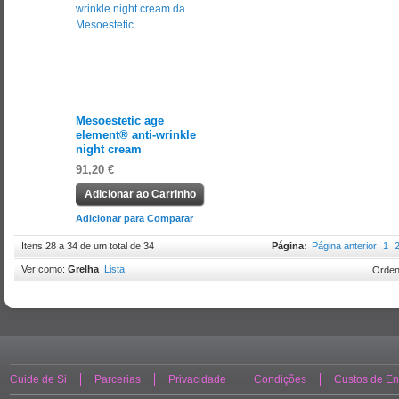
Mesoestetic age
element® anti-wrinkle
night cream
91,20 €
Adicionar ao Carrinho
Adicionar para Comparar
Itens 28 a 34 de um total de 34
Página:
Página anterior
1
Ver como:
Grelha
Lista
Orden
Cuide de Si
Parcerias
Privacidade
Condições
Custos de En