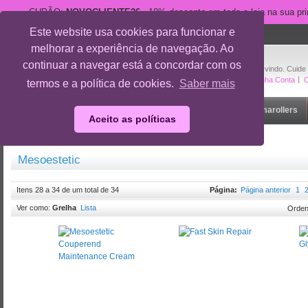
CUPÃO:
NOVOCLIENTE26
- 10% desconto em toda a loja na sua pr
Este website usa cookies para funcionar e
suporte@cuidedesi.pt
melhorar a experiência de navegação. Ao
+351 918 595 801
continuar a navegar está a concordar com os
Bem-vindo. Cuide
A Minha Conta
O
termos e a política de cookies.
Saber mais
Início
Rosto
Corpo
Gravidez
Outlet
Dermarollers
Aceito as políticas
Início
/
Marcas
/
Mesoestetic
Mesoestetic
Itens 28 a 34 de um total de 34
Página:
Página anterior
1
Ver como:
Grelha
Lista
Orden