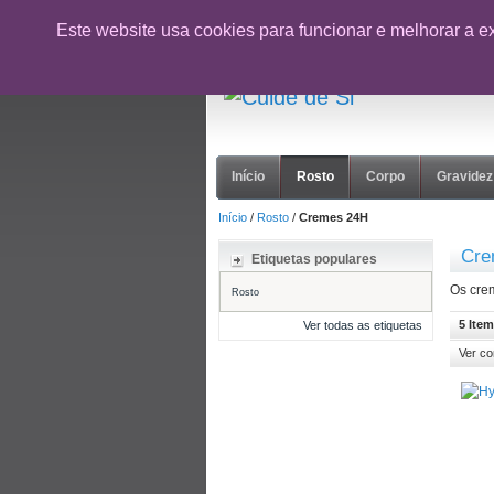
CUPÃO:
NOVOCLIENTE26
- 10% desc
Este website usa cookies para funcionar e melhorar a e
suporte@cuidedesi.pt
+351 918 595 801
Início
Rosto
Corpo
Gravidez
Início
/
Rosto
/
Cremes 24H
Cre
Etiquetas populares
Os cre
Rosto
5 Item
Ver todas as etiquetas
Ver c