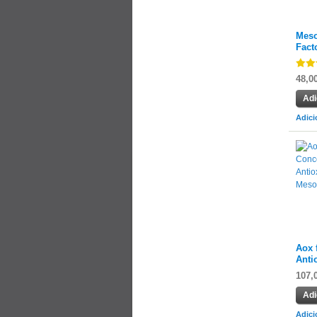
Meso
Fact
48,0
Adi
Adici
Aox 
Anti
107,
Adi
Adici