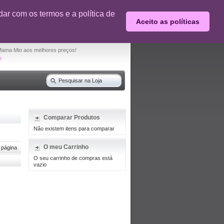
0% desconto em produtos selecionados
ar com os termos e a política de
Aceito as políticas
O seu carrinho de compras está vazio
Mama Mio aos melhores preços!
o
Comparar Produtos
Não existem itens para comparar
O meu Carrinho
 página
O seu carrinho de compras está
vazio