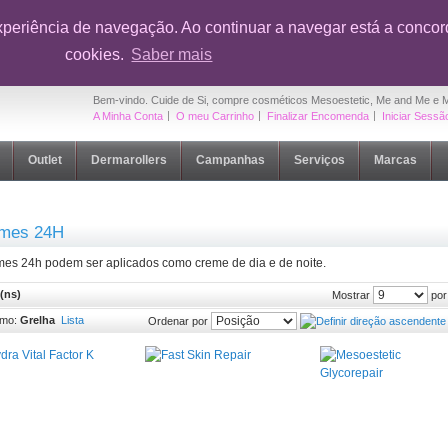
onto em toda a loja na sua primeira compra
|
OUTLET Cuide de Si
- Até 5
xperiência de navegação. Ao continuar a navegar está a concord
cookies.
Saber mais
Bem-vindo. Cuide de Si, compre cosméticos Mesoestetic, Me and Me e 
A Minha Conta
O meu Carrinho
Finalizar Encomenda
Iniciar Sessã
Outlet
Dermarollers
Campanhas
Serviços
Marcas
mes 24H
mes 24h podem ser aplicados como creme de dia e de noite.
(ns)
por
Mostrar
omo:
Grelha
Lista
Ordenar por