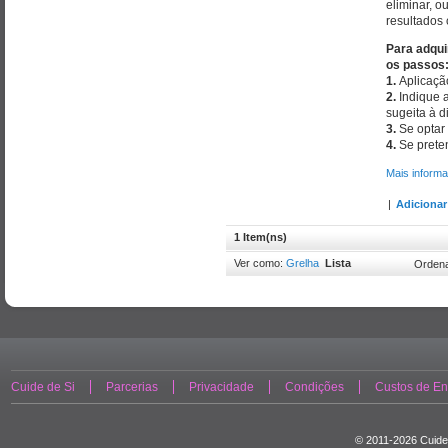
eliminar, 
resultados
Para adqui
os passos
1.
Aplicação
2.
Indique a
sugeita à d
3.
Se optar 
4.
Se prete
Mais inform
|
Adicionar
1 Item(ns)
Ver como:
Grelha
Lista
Ordena
Cuide de Si
Parcerias
Privacidade
Condições
Custos de En
© 2011-2026 Cuide 