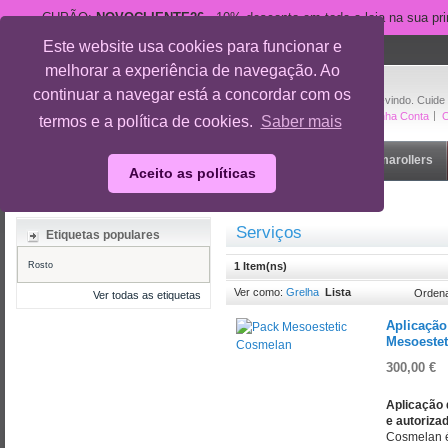
CUPÃO:
NOVOCLIENTE26
- 10% desconto em toda a loja na sua pr
Este website usa cookies para funcionar e
suporte@cuidedesi.pt
melhorar a experiência de navegação. Ao
+351 918 595 801
continuar a navegar está a concordar com os
Bem-vindo. Cuide
A Minha Conta
O
termos e a política de cookies.
Saber mais
Início
Rosto
Corpo
Gravidez
Outlet
Dermarollers
Aceito as políticas
Início
/
Serviços
Serviços
Etiquetas populares
Rosto
1 Item(ns)
Ver como:
Grelha
Lista
Ordena
Ver todas as etiquetas
Aplicação
Mesoestet
300,00 €
Aplicação 
e autoriza
Cosmelan é