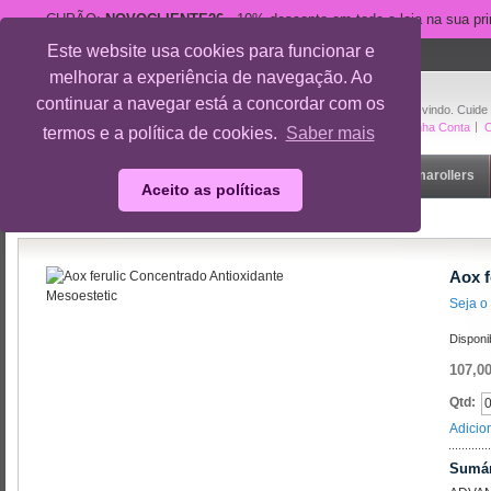
CUPÃO:
NOVOCLIENTE26
- 10% desconto em toda a loja na sua pr
Este website usa cookies para funcionar e
suporte@cuidedesi.pt
melhorar a experiência de navegação. Ao
+351 918 595 801
continuar a navegar está a concordar com os
Bem-vindo. Cuide
A Minha Conta
O
termos e a política de cookies.
Saber mais
Início
Rosto
Corpo
Gravidez
Outlet
Dermarollers
Aceito as políticas
Início
/
Aox ferulic Concentrado Antioxidante
Aox f
Seja o 
Disponi
107,00
Qtd:
Adicio
Sumár