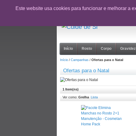
CUPÃO:
NOVOCLIENTE26
- 10% desc
Este website usa cookies para funcionar e melhorar a e
suporte@cuidedesi.pt
+351 918 595 801
Início
Rosto
Corpo
Gravidez
Início
/
Campanhas
/
Ofertas para o Natal
Ofertas para o Natal
1 Item(ns)
Ver como:
Grelha
Lista