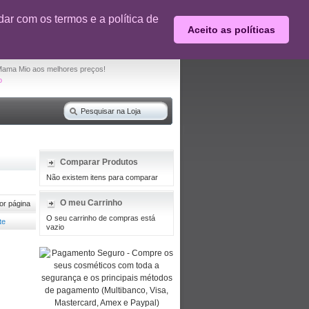
0% desconto em produtos selecionados
ar com os termos e a política de
Aceito as políticas
O seu carrinho de compras está vazio
Mama Mio aos melhores preços!
o
Comparar Produtos
Não existem itens para comparar
O meu Carrinho
or página
O seu carrinho de compras está
vazio