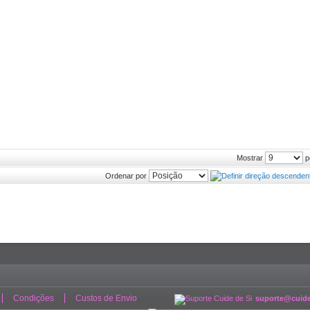
p
Mostrar
Ordenar por
Condições
Custos de Envio
suporte@cuide