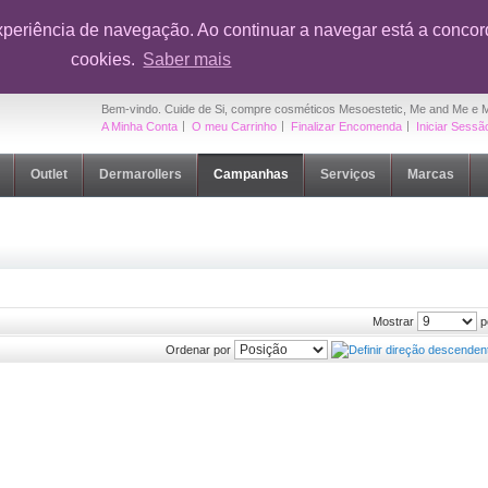
onto em toda a loja na sua primeira compra
|
OUTLET Cuide de Si
- Até 5
xperiência de navegação. Ao continuar a navegar está a concord
cookies.
Saber mais
Bem-vindo. Cuide de Si, compre cosméticos Mesoestetic, Me and Me e 
A Minha Conta
O meu Carrinho
Finalizar Encomenda
Iniciar Sessã
Outlet
Dermarollers
Campanhas
Serviços
Marcas
p
Mostrar
Ordenar por