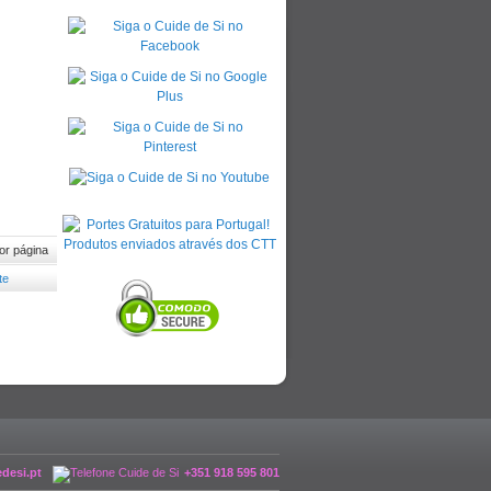
or página
desi.pt
+351 918 595 801