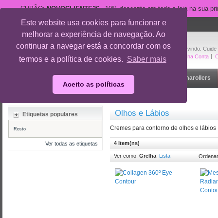
CUPÃO:
NOVOCLIENTE26
- 10% desconto em toda a loja na sua pr
Este website usa cookies para funcionar e
suporte@cuidedesi.pt
melhorar a experiência de navegação. Ao
+351 918 595 801
continuar a navegar está a concordar com os
Bem-vindo. Cuide
A Minha Conta
O
termos e a política de cookies.
Saber mais
Início
Rosto
Corpo
Gravidez
Outlet
Dermarollers
Aceito as políticas
Início
/
Rosto
/
Olhos e Lábios
Olhos e Lábios
Etiquetas populares
Cremes para contorno de olhos e lábios
Rosto
4 Item(ns)
Ver todas as etiquetas
Ver como:
Grelha
Lista
Ordenar