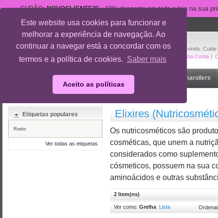
CUPÃO:
NOVOCLIENTE26
- 10% desconto em toda a loja na sua pr
Este website usa cookies para funcionar e
suporte@cuidedesi.pt
melhorar a experiência de navegação. Ao
+351 918 595 801
continuar a navegar está a concordar com os
Bem-vindo. Cuide
A Minha Conta
O
termos e a política de cookies.
Saber mais
Início
Rosto
Corpo
Gravidez
Outlet
Dermarollers
Aceito as políticas
Início
/
Rosto
/
Elixires (Nutricosméticos)
Elixires (Nutricosméti
Etiquetas populares
Rosto
Os nutricosméticos são produt
cosméticas, que unem a nutriç
Ver todas as etiquetas
considerados como suplemento
cósmeticos, possuem na sua co
aminoácidos e outras substânci
2 Item(ns)
Ver como:
Grelha
Lista
Ordenar