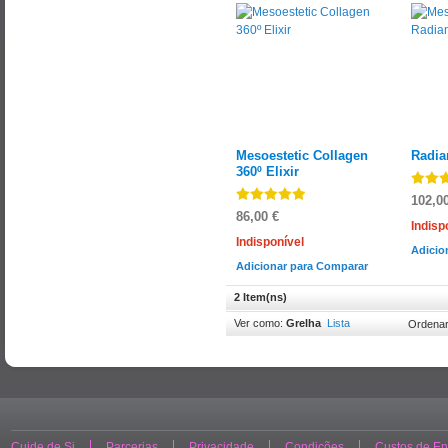
Mesoestetic Collagen
Radia
360º Elixir
102,0
86,00 €
Indisp
Indisponível
Adicio
Adicionar para Comparar
2 Item(ns)
Ver como:
Grelha
Lista
Ordenar
Cuide de Si
Parcerias
Privacidade
Condições
Custos de En