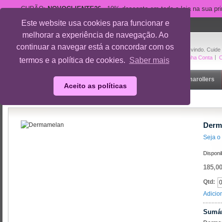
CUPÃO:
NOVOCLIENTE26
- 10% desconto em toda a loja na sua pr
Este website usa cookies para funcionar e
suporte@cuidedesi.pt
melhorar a experiência de navegação. Ao
+351 918 595 801
continuar a navegar está a concordar com os
Bem-vindo. Cuide
A Minha Conta
O
termos e a política de cookies.
Saber mais
Início
Rosto
Corpo
Gravidez
Outlet
Dermarollers
Aceito as políticas
Início
/
Dermamelan
Derm
Seja o 
Disponi
185,00
Qtd:
Adicio
Sumár