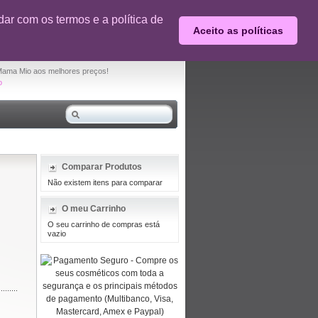
0% desconto em produtos selecionados
ar com os termos e a política de
Aceito as políticas
O seu carrinho de compras está vazio
Mama Mio aos melhores preços!
o
Comparar Produtos
Não existem itens para comparar
O meu Carrinho
O seu carrinho de compras está
vazio