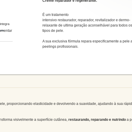
Creme reparador e regenerante.
É um tratamento
intensivo restaurador, reparador, revitalizador e dermo-
integra
relaxante de ultima geração aconselhável para todos o
tipos de pele.
A sua exclusiva fórmula repara especificamente a pele 
peelings profissionais.
pele, proporcionando elasticidade e devolvendo a suavidade, ajudando à sua rápi
nsforma visivelmente a superfície cutânea,
restaurando, reparando e nutrindo
a p