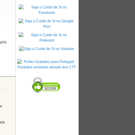
s
após
da
ele