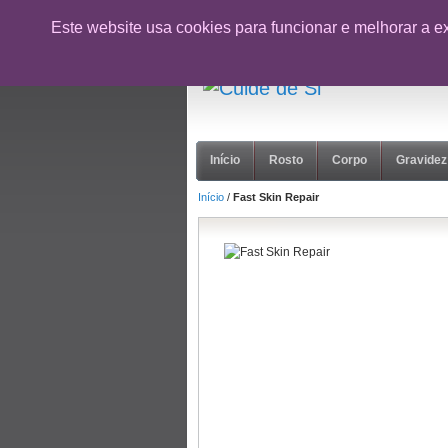
CUPÃO:
NOVOCLIENTE26
- 10% desc
Este website usa cookies para funcionar e melhorar a e
suporte@cuidedesi.pt
+351 918 595 801
Início
Rosto
Corpo
Gravidez
Início
/
Fast Skin Repair