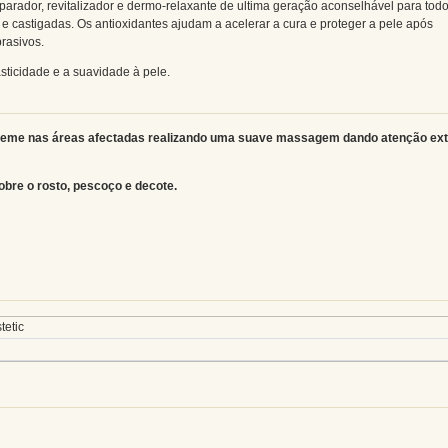
eparador, revitalizador e dermo-relaxante de ultima geração aconselhável para tod
s e castigadas. Os antioxidantes ajudam a acelerar a cura e proteger a pele após
brasivos.
sticidade e a suavidade à pele.
reme nas áreas afectadas realizando uma suave massagem dando atenção ext
obre o rosto, pescoço e decote.
tetic