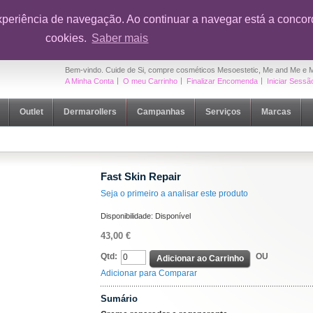
onto em toda a loja na sua primeira compra
|
OUTLET Cuide de Si
- Até 5
xperiência de navegação. Ao continuar a navegar está a concord
cookies.
Saber mais
Bem-vindo. Cuide de Si, compre cosméticos Mesoestetic, Me and Me e 
A Minha Conta
O meu Carrinho
Finalizar Encomenda
Iniciar Sessã
Outlet
Dermarollers
Campanhas
Serviços
Marcas
Fast Skin Repair
Seja o primeiro a analisar este produto
Disponibilidade:
Disponível
43,00 €
Qtd:
OU
Adicionar ao Carrinho
Adicionar para Comparar
Sumário