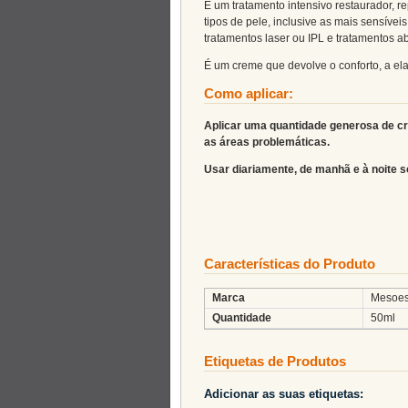
É um tratamento intensivo restaurador, r
tipos de pele, inclusive as mais sensívei
tratamentos laser ou IPL e tratamentos a
É um creme que devolve o conforto, a ela
Como aplicar:
Aplicar uma quantidade generosa de c
as áreas problemáticas.
Usar diariamente, de manhã e à noite s
Características do Produto
Marca
Mesoes
Quantidade
50ml
Etiquetas de Produtos
Adicionar as suas etiquetas: