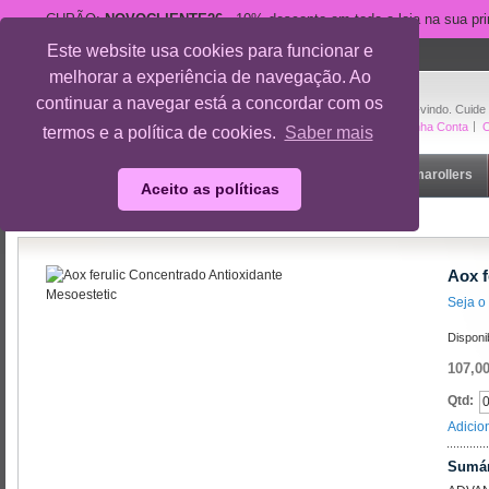
CUPÃO:
NOVOCLIENTE26
- 10% desconto em toda a loja na sua pr
Este website usa cookies para funcionar e
suporte@cuidedesi.pt
melhorar a experiência de navegação. Ao
+351 918 595 801
continuar a navegar está a concordar com os
Bem-vindo. Cuide
A Minha Conta
O
termos e a política de cookies.
Saber mais
Início
Rosto
Corpo
Gravidez
Outlet
Dermarollers
Aceito as políticas
Início
/
Marcas
/
Aox ferulic Concentrado Antioxidante
Aox f
Seja o 
Disponi
107,00
Qtd:
Adicio
Sumár