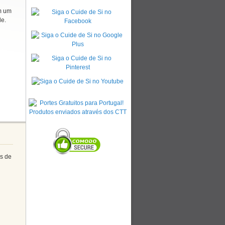
em um
le.
is de