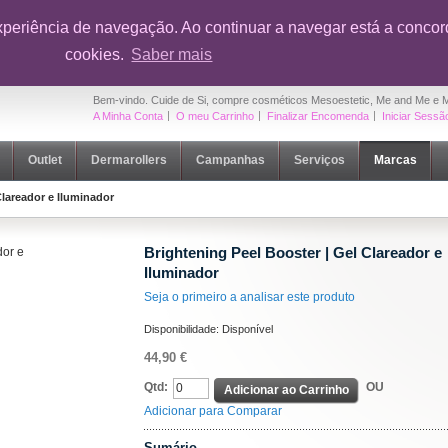
onto em toda a loja na sua primeira compra
|
OUTLET Cuide de Si
- Até 5
xperiência de navegação. Ao continuar a navegar está a concord
cookies.
Saber mais
Bem-vindo. Cuide de Si, compre cosméticos Mesoestetic, Me and Me e 
A Minha Conta
O meu Carrinho
Finalizar Encomenda
Iniciar Sessã
Outlet
Dermarollers
Campanhas
Serviços
Marcas
Clareador e Iluminador
Brightening Peel Booster | Gel Clareador e
Iluminador
Seja o primeiro a analisar este produto
Disponibilidade:
Disponível
44,90 €
Qtd:
OU
Adicionar ao Carrinho
Adicionar para Comparar
Sumário