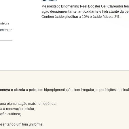
Mesoestetic Brightening Peel Booster Gel Clareador t
ação
despigmentante
,
antioxidante
e
hidratante
da pe
Contém
ácido glicólico
a 10% e
ácido fítico
a 2%.
integra
enova e clareia a pele
com hiperpigmentação, tom irregular, imperfeições ou sina
 uma pigmentação mais homogénea;
a a renovação celular;
ação cutânea;
presentando um tom uniforme.