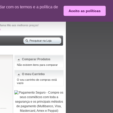
0% desconto em produtos selecionados
ar com os termos e a política de
Aceito as políticas
O seu carrinho de compras está vazio
Mama Mio aos melhores preços!
o
Comparar Produtos
Não existem itens para comparar
O meu Carrinho
O seu carrinho de compras está
vazio