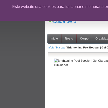
CUPÃO:
NOVOCLIENTE26
- 10% desc
Este website usa cookies para funcionar e melhorar a e
suporte@cuidedesi.pt
+351 918 595 801
Início
Rosto
Corpo
Gravidez
Início
/
Marcas
/
Brightening Peel Booster | Gel 