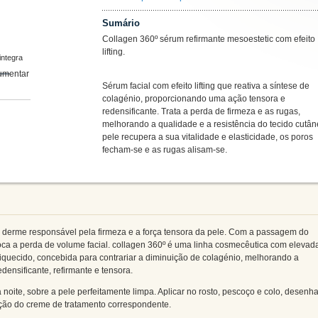
Sumário
Collagen 360º sérum refirmante mesoestetic com efeito
lifting.
integra
Sérum facial com efeito lifting que reativa a síntese de
colagénio, proporcionando uma ação tensora e
redensificante. Trata a perda de firmeza e as rugas,
melhorando a qualidade e a resistência do tecido cutân
pele recupera a sua vitalidade e elasticidade, os poros
fecham-se e as rugas alisam-se.
 derme responsável pela firmeza e a força tensora da pele. Com a passagem do
voca a perda de volume facial. collagen 360º é uma linha cosmecêutica com elevad
quecido, concebida para contrariar a diminuição de colagénio, melhorando a
densificante, refirmante e tensora.
à noite, sobre a pele perfeitamente limpa. Aplicar no rosto, pescoço e colo, desen
icação do creme de tratamento correspondente.