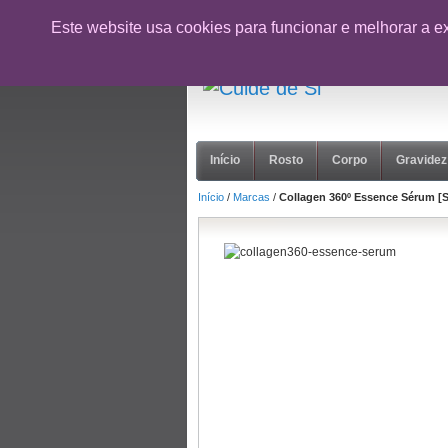
CUPÃO:
NOVOCLIENTE26
- 10% desc
Este website usa cookies para funcionar e melhorar a e
suporte@cuidedesi.pt
+351 918 595 801
Início
Rosto
Corpo
Gravidez
Início
/
Marcas
/
Collagen 360º Essence Sérum [S