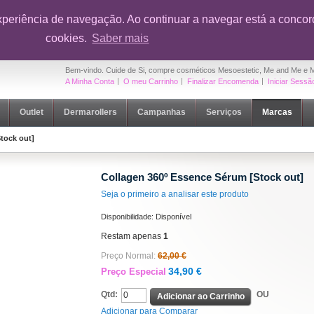
onto em toda a loja na sua primeira compra
|
OUTLET Cuide de Si
- Até 5
xperiência de navegação. Ao continuar a navegar está a concord
cookies.
Saber mais
Bem-vindo. Cuide de Si, compre cosméticos Mesoestetic, Me and Me e 
A Minha Conta
O meu Carrinho
Finalizar Encomenda
Iniciar Sessã
Outlet
Dermarollers
Campanhas
Serviços
Marcas
tock out]
Collagen 360º Essence Sérum [Stock out]
Seja o primeiro a analisar este produto
Disponibilidade:
Disponível
Restam apenas
1
Preço Normal:
62,00 €
34,90 €
Preço Especial
Qtd:
OU
Adicionar ao Carrinho
Adicionar para Comparar