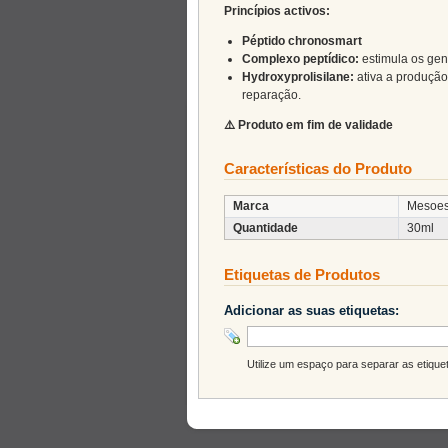
Princípios activos:
Péptido chronosmart
Complexo peptídico:
estimula os gen
Hydroxyprolisilane:
ativa a produção
reparação.
⚠️ Produto em fim de validade
Características do Produto
Marca
Mesoes
Quantidade
30ml
Etiquetas de Produtos
Adicionar as suas etiquetas:
Utilize um espaço para separar as etiqueta