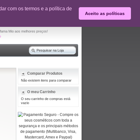
0% desconto em produtos selecionados
ar com os termos e a política de
Aceito as políticas
O seu carrinho de compras está vazio
Mama Mio aos melhores preços!
o
Comparar Produtos
Não existem itens para comparar
O meu Carrinho
O seu carrinho de compras está
vazio