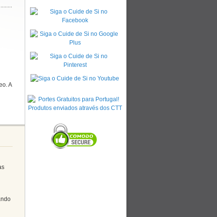
eo. A
as
hando