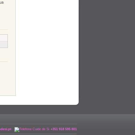
sua
desi.pt
+351 918 595 801