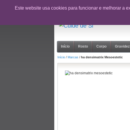
CUPÃO:
NOVOCLIENTE26
- 10% desc
Este website usa cookies para funcionar e melhorar a e
suporte@cuidedesi.pt
+351 918 595 801
Início
Rosto
Corpo
Gravidez
Início
/
Marcas
/
ha densimatrix Mesoestetic