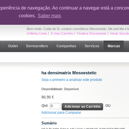
onto em toda a loja na sua primeira compra
|
OUTLET Cuide de Si
- Até 5
xperiência de navegação. Ao continuar a navegar está a concord
cookies.
Saber mais
Bem-vindo. Cuide de Si, compre cosméticos Mesoestetic, Me and Me e 
A Minha Conta
O meu Carrinho
Finalizar Encomenda
Iniciar Sessã
Outlet
Dermarollers
Campanhas
Serviços
Marcas
ha densimatrix Mesoestetic
Seja o primeiro a analisar este produto
Disponibilidade:
Disponível
80,90 €
Qtd:
OU
Adicionar ao Carrinho
Adicionar para Comparar
Sumário