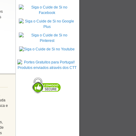
es
s
.
juda
sca e
s,
 de
as