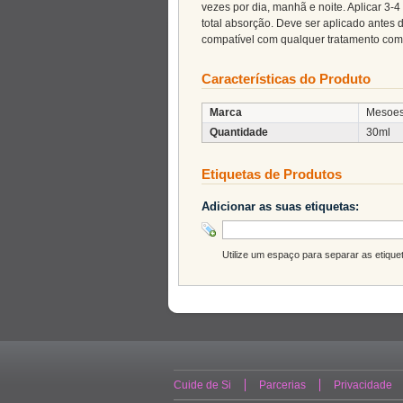
vezes por dia, manhã e noite. Aplicar 3-
total absorção. Deve ser aplicado antes d
compatível com qualquer tratamento com
Características do Produto
Marca
Mesoes
Quantidade
30ml
Etiquetas de Produtos
Adicionar as suas etiquetas:
Utilize um espaço para separar as etiqueta
Cuide de Si
Parcerias
Privacidade