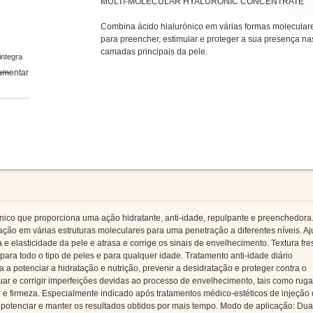
MULTI-MOLECULAR HYALURONIC CONCENTRATE
Combina ácido hialurónico em várias formas molecular
para preencher, estimular e proteger a sua presença na
camadas principais da pele.
integra
nico que proporciona uma ação hidratante, anti-idade, repulpante e preenchedora
ação em várias estruturas moleculares para uma penetração a diferentes níveis. A
 e elasticidade da pele e atrasa e corrige os sinais de envelhecimento. Textura fre
para todo o tipo de peles e para qualquer idade. Tratamento anti-idade diário
da a potenciar a hidratação e nutrição, prevenir a desidratação e proteger contra o
ar e corrigir imperfeições devidas ao processo de envelhecimento, tais como ruga
de e firmeza. Especialmente indicado após tratamentos médico-estéticos de injeção
ra potenciar e manter os resultados obtidos por mais tempo. Modo de aplicação: Du