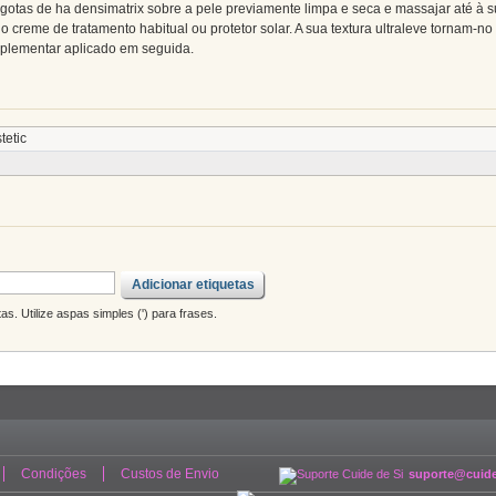
4 gotas de ha densimatrix sobre a pele previamente limpa e seca e massajar até à 
o creme de tratamento habitual ou protetor solar. A sua textura ultraleve tornam-no
plementar aplicado em seguida.
tetic
Adicionar etiquetas
s. Utilize aspas simples (') para frases.
Condições
Custos de Envio
suporte@cuide