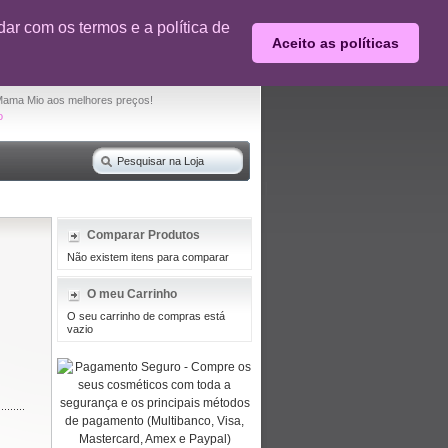
0% desconto em produtos selecionados
ar com os termos e a política de
Aceito as políticas
O seu carrinho de compras está vazio
Mama Mio aos melhores preços!
o
Comparar Produtos
Não existem itens para comparar
O meu Carrinho
O seu carrinho de compras está
vazio