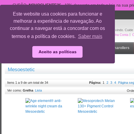
CUPÃO:
NOVOCLIENTE26
- 10% desconto em toda a loja na sua pr
Este website usa cookies para funcionar e
suporte@cuidedesi.pt
melhorar a experiência de navegação. Ao
+351 918 595 801
continuar a navegar está a concordar com os
Bem-vindo. Cuide
A Minha Conta
O
termos e a política de cookies.
Saber mais
Início
Rosto
Corpo
Gravidez
Outlet
Dermarollers
Aceito as políticas
Início
/
Marcas
/
Mesoestetic
Mesoestetic
Itens 1 a 9 de um total de 34
Página:
1
2
3
4
Página seg
Ver como:
Grelha
Lista
Orde