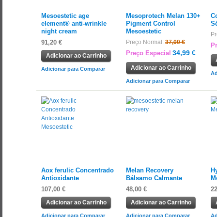
Mesoestetic age
Mesoprotech Melan 130+
C
element® anti-wrinkle
Pigment Control
S
night cream
Mesoestetic
Pr
91,20 €
Preço Normal:
37,00 €
P
34,99 €
Preço Especial
Adicionar ao Carrinho
Adicionar ao Carrinho
Adicionar para Comparar
Ad
Adicionar para Comparar
Aox ferulic Concentrado
Melan Recovery
H
Antioxidante
Bálsamo Calmante
M
107,00 €
48,00 €
22
Adicionar ao Carrinho
Adicionar ao Carrinho
Adicionar para Comparar
Adicionar para Comparar
Ad