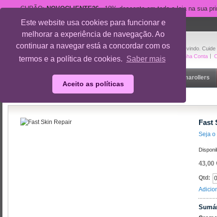
CUPÃO:
NOVOCLIENTE26
- 10% desconto em toda a loja na sua pr
Este website usa cookies para funcionar e
suporte@cuidedesi.pt
melhorar a experiência de navegação. Ao
+351 918 595 801
continuar a navegar está a concordar com os
Bem-vindo. Cuide
A Minha Conta
O
termos e a política de cookies.
Saber mais
Início
Rosto
Corpo
Gravidez
Outlet
Dermarollers
Aceito as políticas
Início
/
Marcas
/
Mesoestetic
/
Fast Skin Repair
Fast 
Seja o 
Disponi
43,00 
Qtd:
Adicio
Sumár