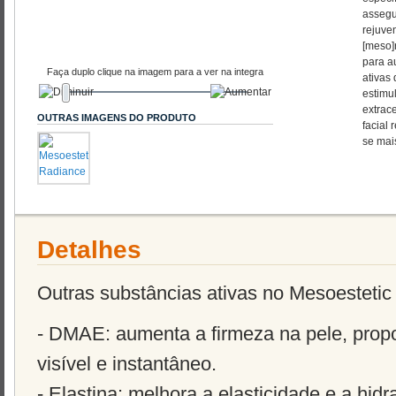
assegu
rejuve
[meso]
para a
Faça duplo clique na imagem para a ver na integra
ativas
estimu
extrac
OUTRAS IMAGENS DO PRODUTO
facial 
se mais
Detalhes
Outras substâncias ativas no Mesoestet
- DMAE: aumenta a firmeza na pele, propor
visível e instantâneo.
- Elastina: melhora a elasticidade e a hid