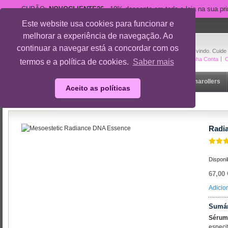
CUPÃO:
NOVOCLIENTE26
- 10% desconto em toda a loja na sua pr
Este website usa cookies para funcionar e
suporte@cuidedesi.pt
melhorar a experiência de navegação. Ao
+351 918 595 801
continuar a navegar está a concordar com os
Bem-vindo. Cuide
A Minha Conta
O
termos e a política de cookies.
Saber mais
Início
Rosto
Corpo
Gravidez
Outlet
Dermarollers
Aceito as políticas
Início
/
Marcas
/
Mesoestetic
/
Radiance DNA Essence
Radi
Disponi
67,00 
Adicio
Sumár
Sérum
especi