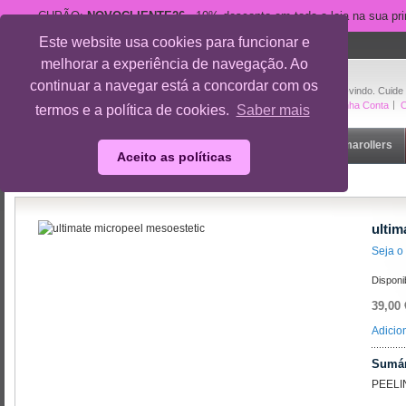
CUPÃO:
NOVOCLIENTE26
- 10% desconto em toda a loja na sua pr
Este website usa cookies para funcionar e
suporte@cuidedesi.pt
melhorar a experiência de navegação. Ao
+351 918 595 801
continuar a navegar está a concordar com os
Bem-vindo. Cuide
A Minha Conta
O
termos e a política de cookies.
Saber mais
Início
Rosto
Corpo
Gravidez
Outlet
Dermarollers
Aceito as políticas
Início
/
Marcas
/
ultimate micropeel mesoestetic
ultim
Seja o 
Disponi
39,00 
Adicio
Sumár
PEELI