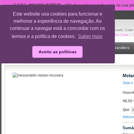
CUPÃO:
NOVOCLIENTE26
- 10% desconto em toda a loja na sua pr
Este website usa cookies para funcionar e
suporte@cuidedesi.pt
melhorar a experiência de navegação. Ao
+351 918 595 801
continuar a navegar está a concordar com os
Bem-vindo. Cuide
A Minha Conta
O
termos e a política de cookies.
Saber mais
Início
Rosto
Corpo
Gravidez
Outlet
Dermarollers
Aceito as políticas
Início
/
Melan Recovery Bálsamo Calmante
Mela
Seja o 
Disponi
48,00 
Qtd:
Adicio
Sumár