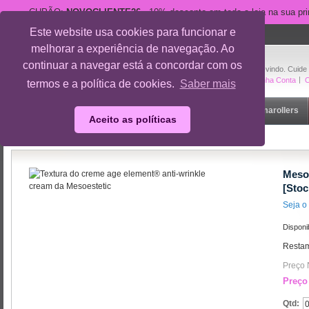
CUPÃO:
NOVOCLIENTE26
- 10% desconto em toda a loja na sua pr
Este website usa cookies para funcionar e
suporte@cuidedesi.pt
melhorar a experiência de navegação. Ao
+351 918 595 801
continuar a navegar está a concordar com os
Bem-vindo. Cuide
A Minha Conta
O
termos e a política de cookies.
Saber mais
Início
Rosto
Corpo
Gravidez
Outlet
Dermarollers
Aceito as políticas
Início
/
Mesoestetic age element® anti-wrinkle cream [Stock out]
Mesoe
[Stoc
Seja o 
Disponi
Resta
Preço 
Preço
Qtd: