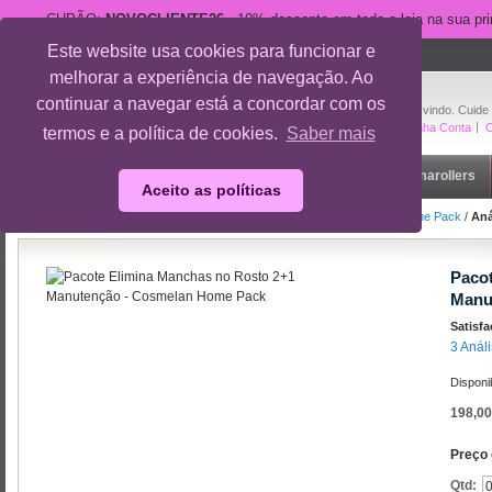
CUPÃO:
NOVOCLIENTE26
- 10% desconto em toda a loja na sua pr
Este website usa cookies para funcionar e
suporte@cuidedesi.pt
melhorar a experiência de navegação. Ao
+351 918 595 801
continuar a navegar está a concordar com os
Bem-vindo. Cuide
A Minha Conta
O
termos e a política de cookies.
Saber mais
Início
Rosto
Corpo
Gravidez
Outlet
Dermarollers
Aceito as políticas
Início
/
Pacote Elimina Manchas no Rosto 2+1 Manutenção - Cosmelan Home Pack
/
Aná
Paco
Manu
Satisf
3 Anál
Disponi
198,00
Preço 
Qtd: