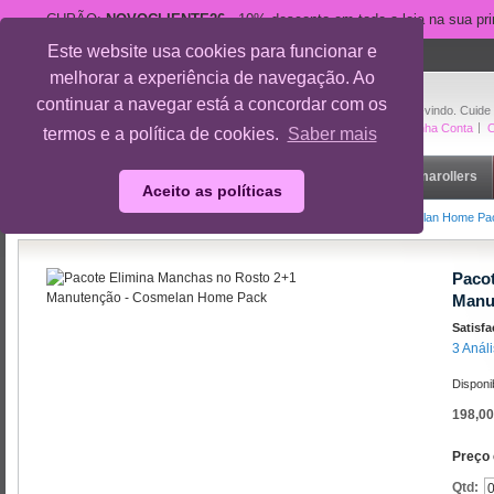
CUPÃO:
NOVOCLIENTE26
- 10% desconto em toda a loja na sua pr
Este website usa cookies para funcionar e
suporte@cuidedesi.pt
melhorar a experiência de navegação. Ao
+351 918 595 801
continuar a navegar está a concordar com os
Bem-vindo. Cuide
A Minha Conta
O
termos e a política de cookies.
Saber mais
Início
Rosto
Corpo
Gravidez
Outlet
Dermarollers
Aceito as políticas
Início
/
Rosto
/
Pacote Elimina Manchas no Rosto 2+1 Manutenção - Cosmelan Home Pa
Paco
Manu
Satisf
3 Anál
Disponi
198,00
Preço 
Qtd: