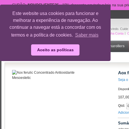
CUPÃO:
NOVOCLIENTE26
- 10% desconto em toda a loja na sua pr
Este website usa cookies para funcionar e
suporte@cuidedesi.pt
melhorar a experiência de navegação. Ao
+351 918 595 801
continuar a navegar está a concordar com os
Bem-vindo. Cuide
A Minha Conta
O
termos e a política de cookies.
Saber mais
Início
Rosto
Corpo
Gravidez
Outlet
Dermarollers
Aceito as políticas
Início
/
Rosto
/
Aox ferulic Concentrado Antioxidante
Aox f
Seja o 
Disponi
107,00
Qtd:
Adicio
Sumár