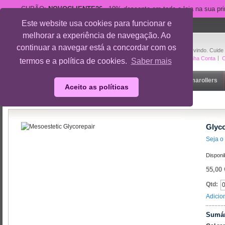
CUPÃO:
NOVOCLIENTE26
- 10% desconto em toda a loja na sua pr
Este website usa cookies para funcionar e
suporte@cuidedesi.pt
melhorar a experiência de navegação. Ao
+351 918 595 801
continuar a navegar está a concordar com os
Bem-vindo. Cuide
A Minha Conta
O
termos e a política de cookies.
Saber mais
Início
Rosto
Corpo
Gravidez
Outlet
Dermarollers
Aceito as políticas
Início
/
Rosto
/
Cremes 24H
/
Glycorepair
Glyco
Seja o 
Disponi
55,00 
Qtd:
Adicio
Sumár