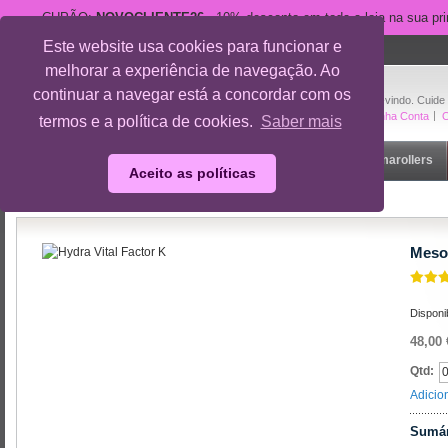
CUPÃO:
NOVOCLIENTE26
- 10% desconto em toda a loja na sua pr
Este website usa cookies para funcionar e
suporte@cuidedesi.pt
melhorar a experiência de navegação. Ao
+351 918 595 801
continuar a navegar está a concordar com os
Bem-vindo. Cuide
A Minha Conta
O
termos e a política de cookies.
Saber mais
Início
Rosto
Corpo
Gravidez
Outlet
Dermarollers
Aceito as políticas
Início
/
Rosto
/
Cremes de dia
/
Mesoestetic Hydra Vital Factor K
Mesoe
Disponi
48,00 
Qtd:
Adicio
Sumár