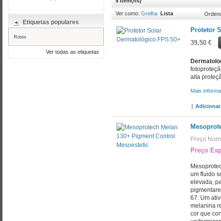
5 Item(ns)
Ver como:
Grelha
Lista
Ordena
Etiquetas populares
Protetor 
Rosto
39,50 €
Ver todas as etiquetas
Dermatolog
fotoproteçã
alta proteç
Mais inform
|
Adicionar
Mesoprote
Preço Norm
Preço Esp
Mesoprotec
um fluido s
elevada, p
pigmentare
67. Um ativ
melanina r
cor que con