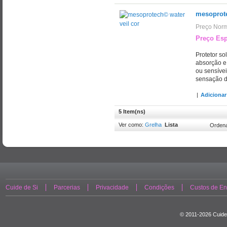
mesoprote
Preço Norm
Preço Esp
Protetor sol
absorção e 
ou sensíve
sensação d
|
Adicionar
5 Item(ns)
Ver como:
Grelha
Lista
Ordena
Cuide de Si
Parcerias
Privacidade
Condições
Custos de En
© 2011-2026 Cuide 