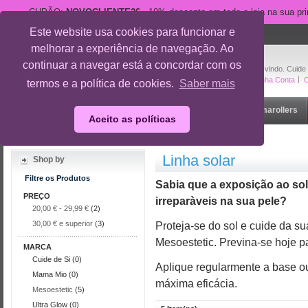
CUPÃO:
NOVOCLIENTE26
- 10% desconto em toda a loja na sua pr
Este website usa cookies para funcionar e
suporte@cuidedesi.pt
melhorar a experiência de navegação. Ao
+351 918 595 801
continuar a navegar está a concordar com os
Bem-vindo. Cuide
A Minha Conta
O
termos e a política de cookies.
Saber mais
Início
Rosto
Corpo
Gravidez
Outlet
Dermarollers
Aceito as políticas
Início
/
Rosto
/
Linha solar
Linha solar
Shop by
Filtre os Produtos
Sabia que a exposição ao so
PREÇO
irreparàveis na sua pele?
20,00 €
-
29,99 €
(2)
30,00 €
e superior
(3)
Proteja-se do sol e cuide da su
Mesoestetic. Previna-se hoje p
MARCA
Cuide de Si (0)
Aplique regularmente a base ou 
Mama Mio (0)
máxima eficácia.
Mesoestetic
(5)
Ultra Glow (0)