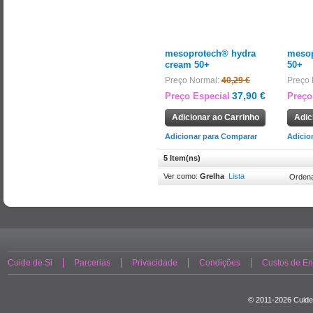
mesoprotech® hydra
mesop
cream 50+
50+
Preço Normal:
40,29 €
Preço 
37,90 €
Preço Especial
Preço
Adicionar ao Carrinho
Adic
Adicionar para Comparar
Adicio
5 Item(ns)
Ver como:
Grelha
Lista
Ordena
Cuide de Si
Parcerias
Privacidade
Condições
Custos de En
© 2011-2026 Cuide 