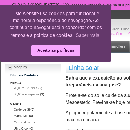
CUPÃO:
NOVOCLIENTE26
- 10% desconto em toda a loja na sua pr
Este website usa cookies para funcionar e
suporte@cuidedesi.pt
melhorar a experiência de navegação. Ao
+351 918 595 801
continuar a navegar está a concordar com os
Bem-vindo. Cuide
A Minha Conta
O
termos e a política de cookies.
Saber mais
Início
Rosto
Corpo
Gravidez
Outlet
Dermarollers
Aceito as políticas
Início
/
Rosto
/
Linha solar
Linha solar
Shop by
Filtre os Produtos
Sabia que a exposição ao so
PREÇO
irreparàveis na sua pele?
20,00 €
-
29,99 €
(2)
30,00 €
e superior
(3)
Proteja-se do sol e cuide da su
Mesoestetic. Previna-se hoje p
MARCA
Cuide de Si (0)
Aplique regularmente a base ou 
Mama Mio (0)
máxima eficácia.
Mesoestetic
(5)
Ultra Glow (0)