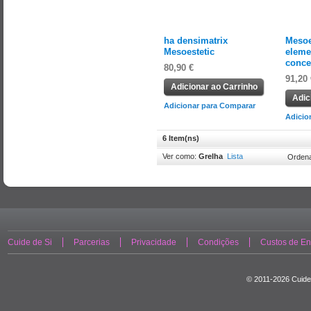
ha densimatrix
Mesoe
Mesoestetic
eleme
conce
80,90 €
91,20 
Adicionar ao Carrinho
Adic
Adicionar para Comparar
Adicio
6 Item(ns)
Ver como:
Grelha
Lista
Ordena
Cuide de Si
Parcerias
Privacidade
Condições
Custos de En
© 2011-2026 Cuide 