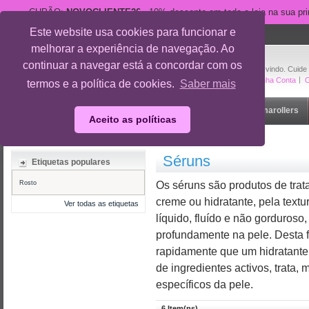
CUPÃO:
NOVOCLIENTE26
- 10% desconto em toda a loja na sua pr
Este website usa cookies para funcionar e
suporte@cuidedesi.pt
melhorar a experiência de navegação. Ao
+351 918 595 801
continuar a navegar está a concordar com os
Bem-vindo. Cuide
A Minha Conta
O
termos e a política de cookies.
Saber mais
Início
Rosto
Corpo
Gravidez
Outlet
Dermarollers
Aceito as políticas
Início
/
Rosto
/
Séruns
Séruns
Etiquetas populares
Rosto
Os séruns são produtos de trat
creme ou hidratante, pela textu
Ver todas as etiquetas
líquido, fluído e não gorduroso
profundamente na pele. Desta f
rapidamente que um hidratante
de ingredientes activos, trata,
específicos da pele.
6 Item(ns)