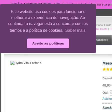
CUPÃO:
NOVOCLIENTE26
- 10% desconto em toda a loja na sua pr
Este website usa cookies para funcionar e
suporte@cuidedesi.pt
melhorar a experiência de navegação. Ao
+351 918 595 801
continuar a navegar está a concordar com os
Bem-vindo. Cuide
A Minha Conta
O
termos e a política de cookies.
Saber mais
Início
Rosto
Corpo
Gravidez
Outlet
Dermarollers
Aceito as políticas
Início
/
Mesoestetic Hydra Vital Factor K
Mesoe
Disponi
48,00 
Qtd:
Adicio
Sumár