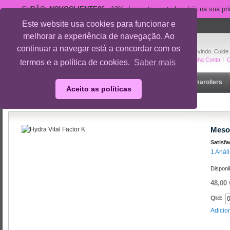
CUPÃO:
NOVOCLIENTE26
- 10% desconto em toda a loja na sua pr
Este website usa cookies para funcionar e
suporte@cuidedesi.pt
melhorar a experiência de navegação. Ao
+351 918 595 801
continuar a navegar está a concordar com os
Bem-vindo. Cuide
A Minha Conta
O
termos e a política de cookies.
Saber mais
Início
Rosto
Corpo
Gravidez
Outlet
Dermarollers
Aceito as políticas
Início
/
Mesoestetic Hydra Vital Factor K
/
Análises ao Produto
Mesoe
Satisf
1 Anál
Disponi
48,00 
Qtd:
Adicio