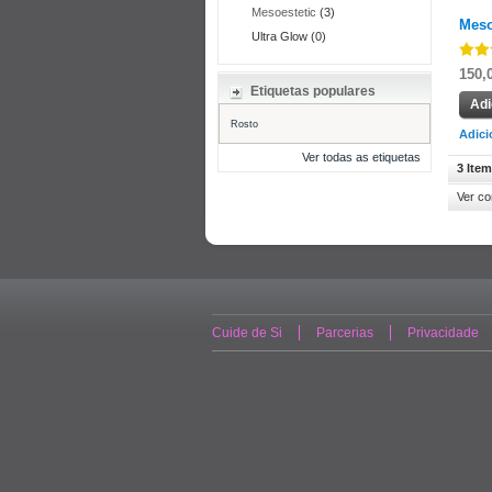
Mesoestetic
(3)
Meso
Ultra Glow (0)
150,
Etiquetas populares
Adi
Rosto
Adici
Ver todas as etiquetas
3 Item
Ver c
Cuide de Si
Parcerias
Privacidade