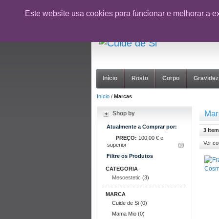
CUPÃO:
NOVOCLIENTE26
- 10% desc
Este website usa cookies para funcionar e melhorar a e
suporte@cuidedesi.pt
+351 918 595 801
Início
Rosto
Corpo
Gravidez
Início
/
Marcas
Mar
Shop by
Atualmente a Comprar por:
3 Item
PREÇO:
100,00 € e
Ver c
superior
Filtre os Produtos
CATEGORIA
Mesoestetic
(3)
MARCA
Cuide de Si (0)
Mama Mio (0)