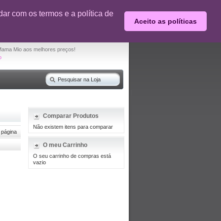
0% desconto em produtos selecionados
ar com os termos e a política de
Aceito as políticas
O seu carrinho de compras está vazio
Mama Mio aos melhores preços!
o
Comparar Produtos
Não existem itens para comparar
 página
O meu Carrinho
O seu carrinho de compras está
vazio