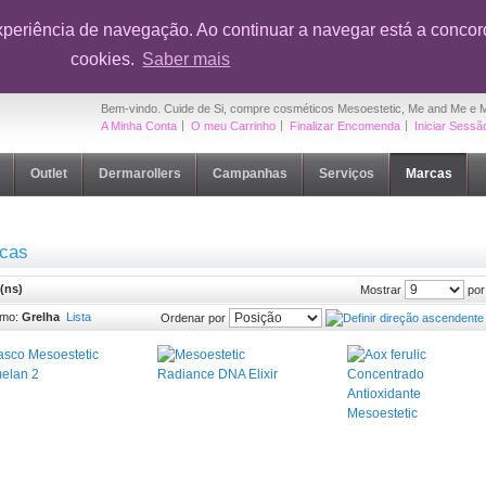
onto em toda a loja na sua primeira compra
|
OUTLET Cuide de Si
- Até 5
xperiência de navegação. Ao continuar a navegar está a concord
cookies.
Saber mais
Bem-vindo. Cuide de Si, compre cosméticos Mesoestetic, Me and Me e 
A Minha Conta
O meu Carrinho
Finalizar Encomenda
Iniciar Sessã
Outlet
Dermarollers
Campanhas
Serviços
Marcas
cas
(ns)
por
Mostrar
omo:
Grelha
Lista
Ordenar por