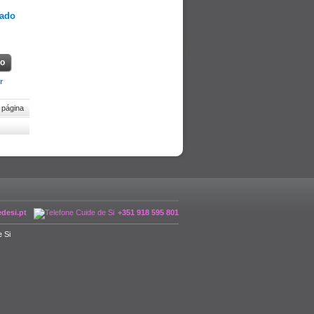
rado
ho
r
 página
desi.pt
+351 918 595 801