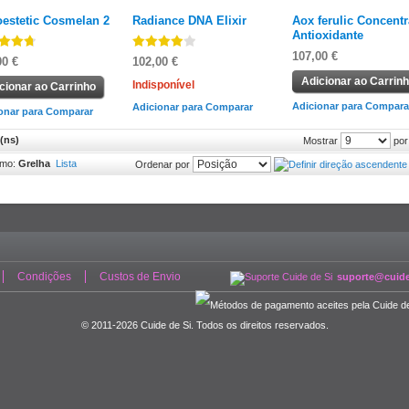
estetic Cosmelan 2
Radiance DNA Elixir
Aox ferulic Concent
Antioxidante
107,00 €
00 €
102,00 €
Adicionar ao Carrin
Indisponível
cionar ao Carrinho
Adicionar para Compara
Adicionar para Comparar
onar para Comparar
(ns)
por
Mostrar
omo:
Grelha
Lista
Ordenar por
Condições
Custos de Envio
suporte@cuide
© 2011-2026 Cuide de Si. Todos os direitos reservados.