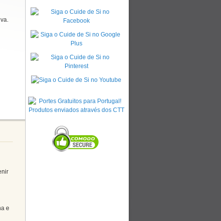
iva.
enir
na e