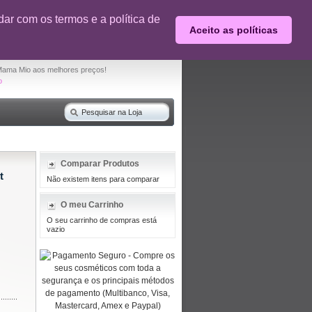
0% desconto em produtos selecionados
ar com os termos e a política de
Aceito as políticas
O seu carrinho de compras está vazio
Mama Mio aos melhores preços!
o
Comparar Produtos
t
Não existem itens para comparar
O meu Carrinho
O seu carrinho de compras está
vazio