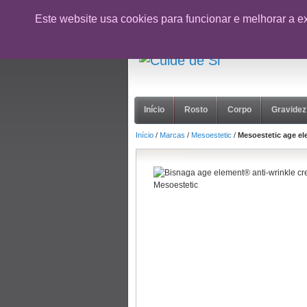
CUPÃO:
NOVOCLIENTE26
- 10% desc
Este website usa cookies para funcionar e melhorar a e
suporte@cuidedesi.pt
+351 918 595 801
Início
Rosto
Corpo
Gravidez
Início
/
Marcas
/
Mesoestetic
/
Mesoestetic age el