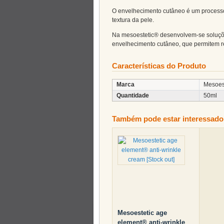
O envelhecimento cutâneo é um processo 
textura da pele.
Na mesoestetic® desenvolvem-se soluçõe
envelhecimento cutâneo, que permitem res
Características do Produto
Marca
Mesoes
Quantidade
50ml
Também pode estar interessado
Mesoestetic age
element® anti-wrinkle