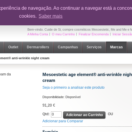
onto em toda a loja na sua primeira compra
|
OUTLET Cuide de Si
- Até 5
xperiência de navegação. Ao continuar a navegar está a concord
cookies.
Saber mais
Bem-vindo. Cuide de Si, compre cosméticos Mesoestetic, Me and Me e 
A Minha Conta
O meu Carrinho
Finalizar Encomenda
Iniciar Sessã
Outlet
Dermarollers
Campanhas
Serviços
Marcas
ement® anti-wrinkle night cream
Mesoestetic age element® anti-wrinkle nigh
cream
Seja o primeiro a analisar este produto
Disponibilidade:
Disponível
91,20 €
Qtd:
OU
Adicionar ao Carrinho
Adicionar para Comparar
Sumário