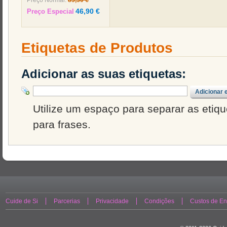
Preço Normal:
85,30 €
46,90 €
Preço Especial
Etiquetas de Produtos
Adicionar as suas etiquetas:
Adicionar 
Utilize um espaço para separar as etique
para frases.
Cuide de Si
Parcerias
Privacidade
Condições
Custos de En