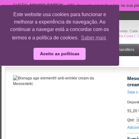
CUPÃO:
NOVOCLIENTE26
- 10% desconto em toda a loja na sua pr
Este website usa cookies para funcionar e
suporte@cuidedesi.pt
melhorar a experiência de navegação. Ao
+351 918 595 801
continuar a navegar está a concordar com os
Bem-vindo. Cuide
A Minha Conta
O
termos e a política de cookies.
Saber mais
Início
Rosto
Corpo
Gravidez
Outlet
Dermarollers
Aceito as políticas
Início
/
Mesoestetic age element® anti-wrinkle night cream
Mesoe
crea
Seja o 
Disponi
91,20 
Qtd:
Adicio
Sumár