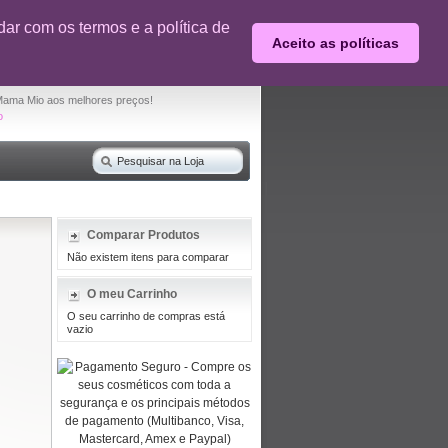
0% desconto em produtos selecionados
ar com os termos e a política de
Aceito as políticas
O seu carrinho de compras está vazio
Mama Mio aos melhores preços!
o
Comparar Produtos
Não existem itens para comparar
O meu Carrinho
O seu carrinho de compras está
vazio