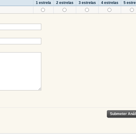
1 estrela
2 estrelas
3 estrelas
4 estrelas
5 estre
Submeter Anál