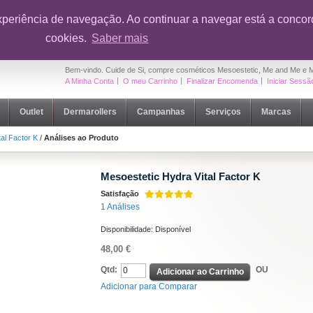
onto em toda a loja na sua primeira compra
|
OUTLET Cuide de Si
- Até 5
xperiência de navegação. Ao continuar a navegar está a concord
cookies.
Saber mais
Bem-vindo. Cuide de Si, compre cosméticos Mesoestetic, Me and Me e 
A Minha Conta
O meu Carrinho
Finalizar Encomenda
Iniciar Sessã
Outlet
Dermarollers
Campanhas
Serviços
Marcas
al Factor K
/
Análises ao Produto
Mesoestetic Hydra Vital Factor K
Satisfação
1 Análises
Disponibilidade:
Disponível
48,00 €
Qtd:
OU
Adicionar ao Carrinho
Adicionar para Comparar