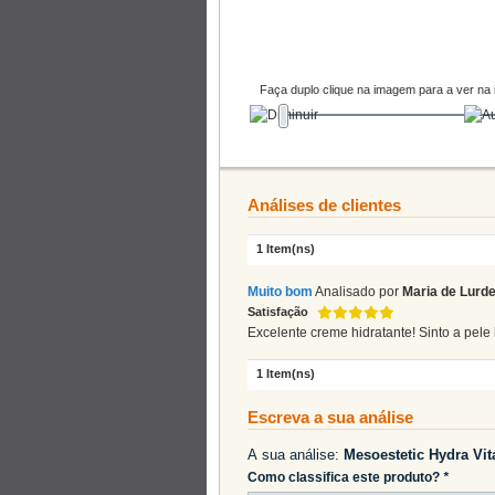
Faça duplo clique na imagem para a ver na 
Análises de clientes
1 Item(ns)
Muito bom
Analisado por
Maria de Lurd
Satisfação
Excelente creme hidratante! Sinto a pele
1 Item(ns)
Escreva a sua análise
A sua análise:
Mesoestetic Hydra Vit
Como classifica este produto?
*