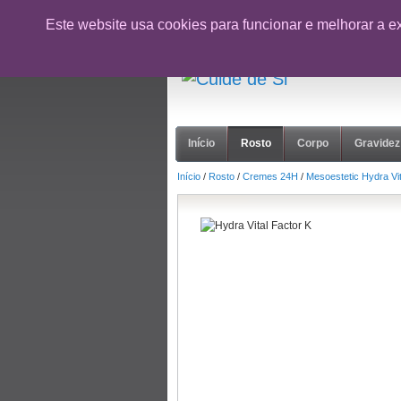
CUPÃO:
NOVOCLIENTE26
- 10% desc
Este website usa cookies para funcionar e melhorar a e
suporte@cuidedesi.pt
+351 918 595 801
Início
Rosto
Corpo
Gravidez
Início
/
Rosto
/
Cremes 24H
/
Mesoestetic Hydra Vit