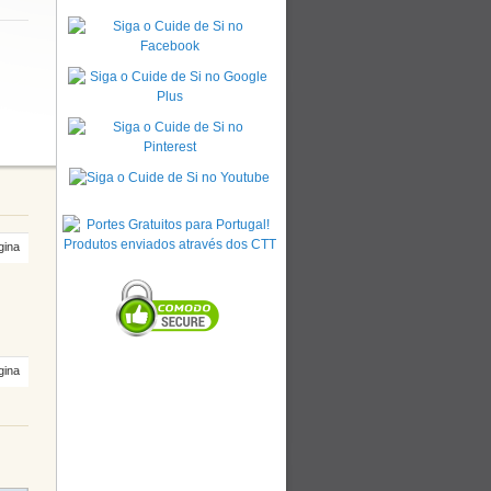
gina
gina