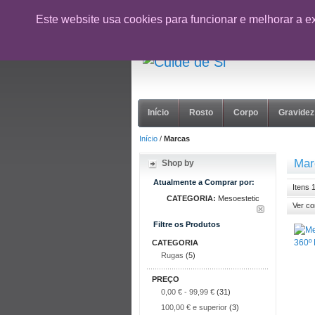
CUPÃO:
NOVOCLIENTE26
- 10% desc
Este website usa cookies para funcionar e melhorar a e
suporte@cuidedesi.pt
+351 918 595 801
Início
Rosto
Corpo
Gravidez
Início
/
Marcas
Mar
Shop by
Atualmente a Comprar por:
Itens 
CATEGORIA:
Mesoestetic
Ver c
Filtre os Produtos
CATEGORIA
Rugas
(5)
PREÇO
0,00 €
-
99,99 €
(31)
100,00 €
e superior
(3)