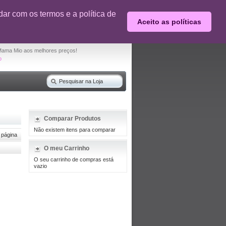
0% desconto em produtos selecionados
ar com os termos e a política de
Aceito as políticas
O seu carrinho de compras está vazio
Mama Mio aos melhores preços!
o
Comparar Produtos
Não existem itens para comparar
 página
O meu Carrinho
O seu carrinho de compras está
vazio