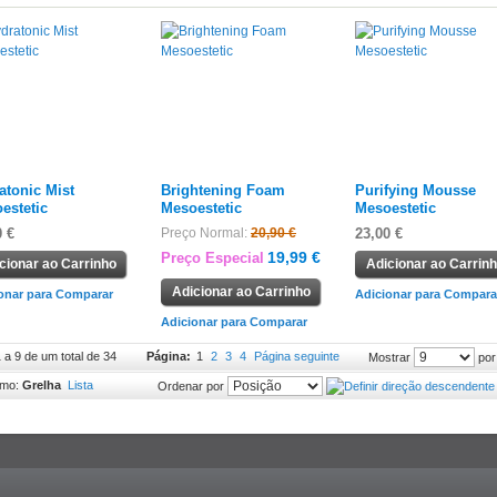
atonic Mist
Brightening Foam
Purifying Mousse
estetic
Mesoestetic
Mesoestetic
0 €
Preço Normal:
20,90 €
23,00 €
19,99 €
Preço Especial
cionar ao Carrinho
Adicionar ao Carrin
Adicionar ao Carrinho
onar para Comparar
Adicionar para Compara
Adicionar para Comparar
1 a 9 de um total de 34
Página:
1
2
3
4
Página seguinte
por
Mostrar
omo:
Grelha
Lista
Ordenar por