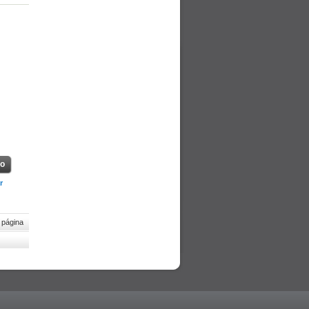
ho
r
 página