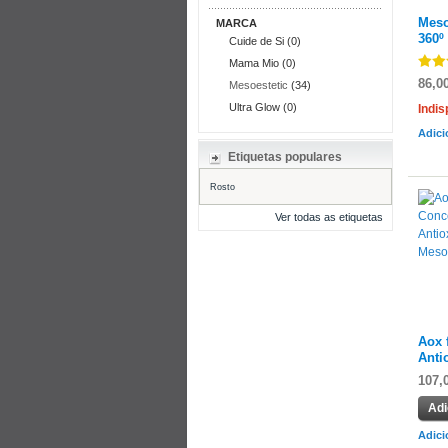
Meso
MARCA
360º 
Cuide de Si (0)
Mama Mio (0)
86,0
Mesoestetic
(34)
Ultra Glow (0)
Indis
Adici
Etiquetas populares
Rosto
Ver todas as etiquetas
Aox 
Anti
107,
Adi
Adici