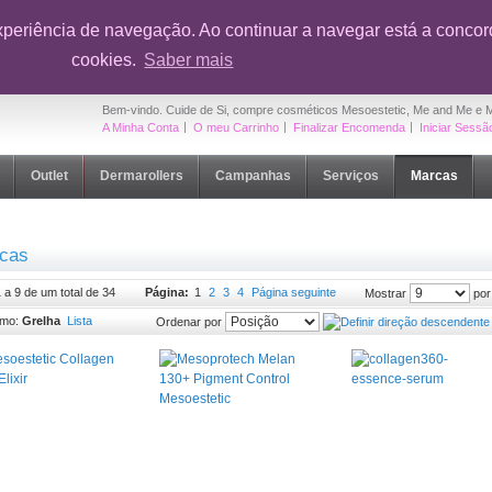
onto em toda a loja na sua primeira compra
|
OUTLET Cuide de Si
- Até 5
xperiência de navegação. Ao continuar a navegar está a concord
cookies.
Saber mais
Bem-vindo. Cuide de Si, compre cosméticos Mesoestetic, Me and Me e 
A Minha Conta
O meu Carrinho
Finalizar Encomenda
Iniciar Sessã
Outlet
Dermarollers
Campanhas
Serviços
Marcas
cas
1 a 9 de um total de 34
Página:
1
2
3
4
Página seguinte
por
Mostrar
omo:
Grelha
Lista
Ordenar por