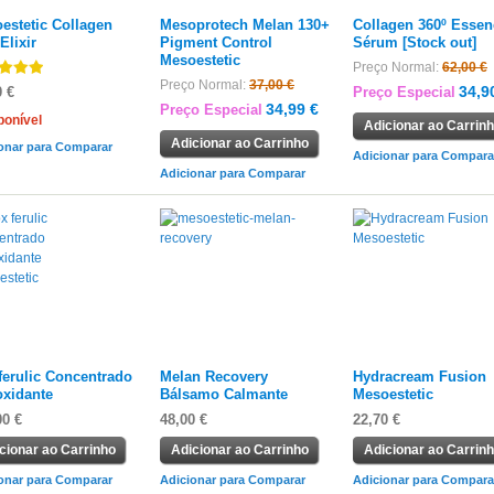
estetic Collagen
Mesoprotech Melan 130+
Collagen 360º Essen
Elixir
Pigment Control
Sérum [Stock out]
Mesoestetic
Preço Normal:
62,00 €
Preço Normal:
37,00 €
34,9
0 €
Preço Especial
34,99 €
Preço Especial
ponível
Adicionar ao Carrin
Adicionar ao Carrinho
onar para Comparar
Adicionar para Compara
Adicionar para Comparar
ferulic Concentrado
Melan Recovery
Hydracream Fusion
oxidante
Bálsamo Calmante
Mesoestetic
00 €
48,00 €
22,70 €
cionar ao Carrinho
Adicionar ao Carrinho
Adicionar ao Carrin
onar para Comparar
Adicionar para Comparar
Adicionar para Compara