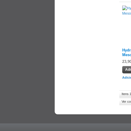
Hydr
Meso
23,9
Adi
Adici
Itens 
Ver c