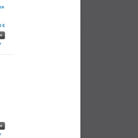
ce
0 €
ho
r
ho
r