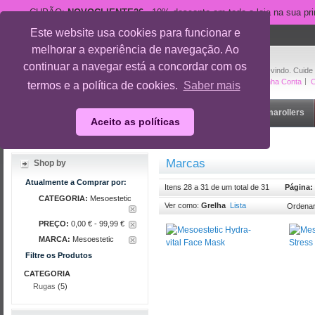
CUPÃO:
NOVOCLIENTE26
- 10% desconto em toda a loja na sua pr
Este website usa cookies para funcionar e
suporte@cuidedesi.pt
melhorar a experiência de navegação. Ao
+351 918 595 801
continuar a navegar está a concordar com os
Bem-vindo. Cuide
A Minha Conta
O
termos e a política de cookies.
Saber mais
Início
Rosto
Corpo
Gravidez
Outlet
Dermarollers
Aceito as políticas
Início
/
Marcas
Marcas
Shop by
Atualmente a Comprar por:
Itens 28 a 31 de um total de 31
Página:
CATEGORIA:
Mesoestetic
Ver como:
Grelha
Lista
Ordenar
PREÇO:
0,00 € - 99,99 €
MARCA:
Mesoestetic
Filtre os Produtos
CATEGORIA
Rugas
(5)